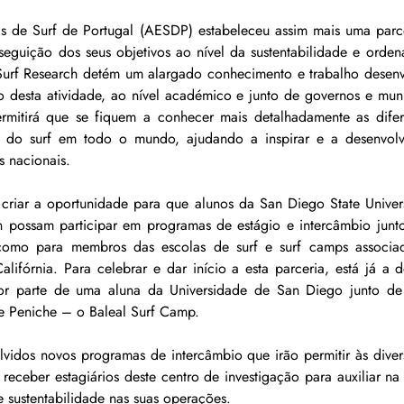
s de Surf de Portugal (AESDP) estabeleceu assim mais uma parce
seguição dos seus objetivos ao nível da sustentabilidade e orden
Surf Research detém um alargado conhecimento e trabalho desenvo
 desta atividade, ao nível académico e junto de governos e munic
ermitirá que se fiquem a conhecer mais detalhadamente as difere
 do surf em todo o mundo, ajudando a inspirar e a desenvolv
 nacionais.
 criar a oportunidade para que alunos da San Diego State Univer
ch possam participar em programas de estágio e intercâmbio jun
como para membros das escolas de surf e surf camps associ
lifórnia. Para celebrar e dar início a esta parceria, está já a d
or parte de uma aluna da Universidade de San Diego junto d
 Peniche – o Baleal Surf Camp.
vidos novos programas de intercâmbio que irão permitir às divers
receber estagiários deste centro de investigação para auxiliar n
e sustentabilidade nas suas operações.