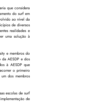
ria que considera 
amento do surf em 
lvido ao nível da 
ípios de diversos 
ntes realidades e 
er uma solução à 
sity e membros do 
to da AESDP e dos 
ados à AESDP que 
ecorrer o primeiro 
e um dos membros 
as escolas de surf 
a implementação de 