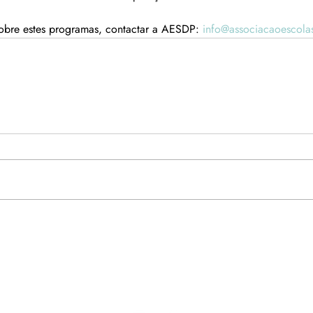
obre estes programas, contactar a AESDP: 
info@associacaoescolas
Redes Sociais