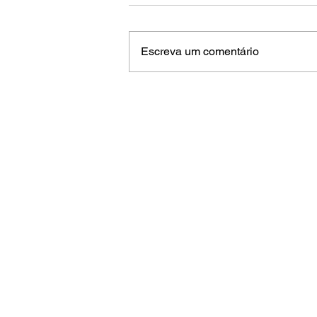
Escreva um comentário
Contactos
info@associacaoescolasdesurf.pt
+351 926 085 292
Rua Brito Capelo nº 807
4450-076, Matosinhos, Portugal