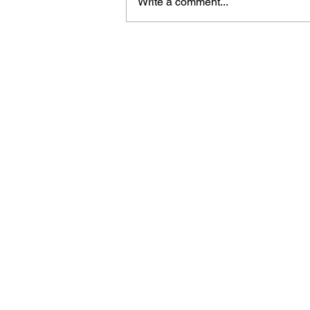
Write a comment...
Contacts
info@associacaoescolasdesurf.pt
+351 912 312 119
Rua Brito Capelo nº 807
4450-076, Matosinhos, Portugal