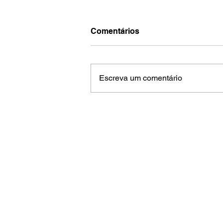
Comentários
Escreva um comentário
Contactos
info@associacaoescolasdesurf.pt
+351 926 085 292