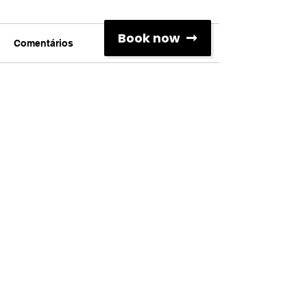
Book now
Comentários
Escreva um comentário
Redes Sociais
Contactos
info@associacaoescolasdesurf.pt
+351 926 085 292
Rua Brito Capelo nº 807