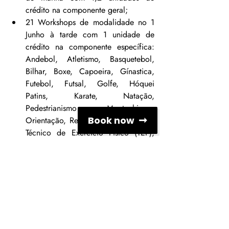
crédito na componente geral; 
21 Workshops de modalidade no 1 
Junho à tarde com 1 unidade de 
crédito na componente específica: 
Andebol, Atletismo, Basquetebol, 
Bilhar, Boxe, Capoeira, Gínastica, 
Futebol, Futsal, Golfe, Hóquei 
Patins, Karate, Natação, 
Pedestrianismo e Montanhismo, 
Book now
Orientação, Remo, Surf, Taekwondo, 
Técnico de Exercício Físico (TEF), 
Formação Contínua de Professores 
(CCPFC) e Voleibol
Infos e Inscrições 
AQUI