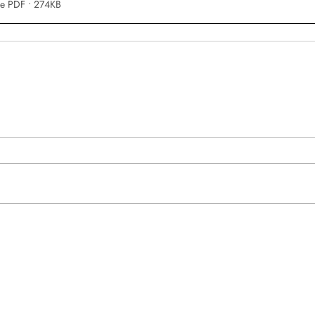
de PDF • 274KB
Redes Sociais