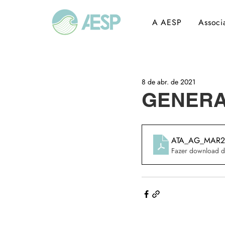
A AESP
Associ
8 de abr. de 2021
GENERA
ATA_AG_MAR21
Fazer download d