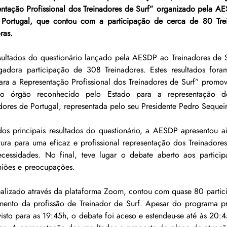
ntação Profissional dos Treinadores de Surf” organizado pela A
 Portugal, que contou com a participação de cerca de 80 Trei
ras.
sultados do questionário lançado pela AESDP ao Treinadores de Su
dora participação de 308 Treinadores. Estes resultados foram
a a Representação Profissional dos Treinadores de Surf” promo
o órgão reconhecido pelo Estado para a representação dos
ores de Portugal, representada pelo seu Presidente Pedro Sequeir
os principais resultados do questionário, a AESDP apresentou a
ura para uma eficaz e profissional representação dos Treinadores
ecessidades. No final, teve lugar o debate aberto aos particip
iniões e preocupações.
ealizado através da plataforma Zoom, contou com quase 80 partici
mento da profissão de Treinador de Surf. Apesar do programa p
isto para as 19:45h, o debate foi aceso e estendeu-se até às 20: