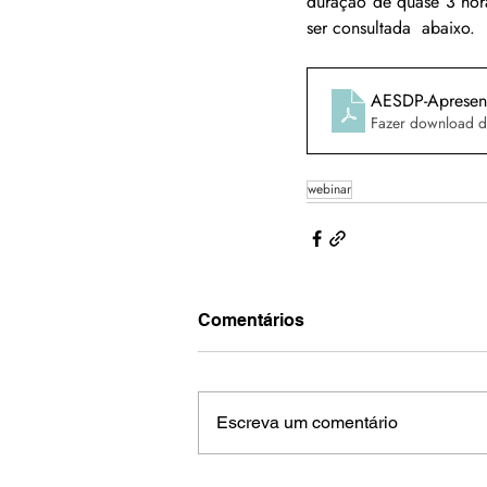
duração de quase 3 hor
ser consultada  abaixo.
AESDP-Apresent
Fazer download d
webinar
Comentários
Escreva um comentário