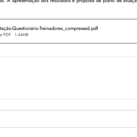
as. A apresentação dos resultados e proposta de plano de atua
ação-Questionário-Treinadores_compressed
.pdf
e PDF • 1.44MB