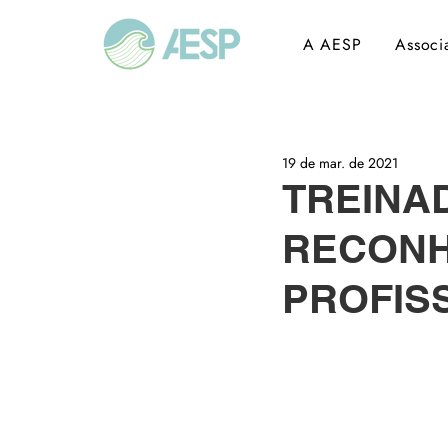
A AESP
Associ
19 de mar. de 2021
TREINA
RECONH
PROFIS