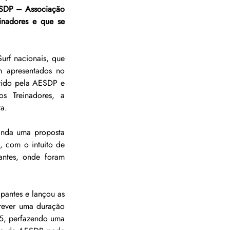
ESDP – Associação 
nadores e que se 
rf nacionais, que 
 apresentados no 
vido pela AESDP e 
 Treinadores, a 
a.
inda uma proposta 
, com o intuito de 
antes, onde foram 
pantes e lançou as 
rever uma duração 
45, perfazendo uma 